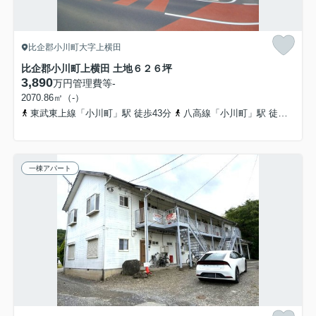
比企郡小川町大字上横田
比企郡小川町上横田 土地６２６坪
3,890
万円
管理費等
-
2070.86㎡（-）
東武東上線「小川町」駅 徒歩43分
八高線「小川町」駅 徒歩43分
一棟アパート