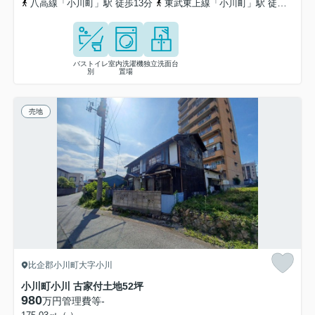
八高線「小川町」駅 徒歩13分
東武東上線「小川町」駅 徒歩13分
バストイレ
室内洗濯機
独立洗面台
別
置場
売地
比企郡小川町大字小川
小川町小川 古家付土地52坪
980
万円
管理費等
-