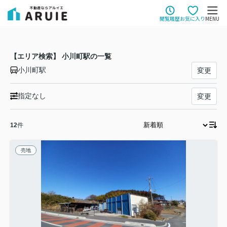
閲覧履歴
お気に入り
MENU
【エリア検索】 小川町駅の一覧
小川町駅
変更
指定なし
変更
12
件
売地