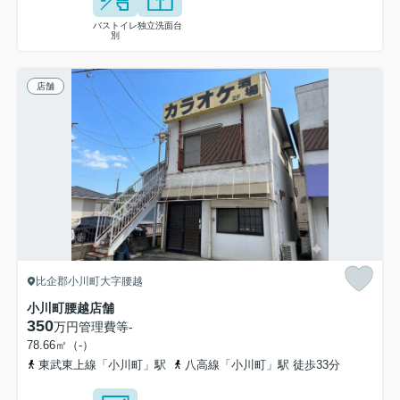
バストイレ
独立洗面台
別
店舗
比企郡小川町大字腰越
小川町腰越店舗
350
万円
管理費等
-
78.66㎡（-）
東武東上線「小川町」駅
八高線「小川町」駅 徒歩33分