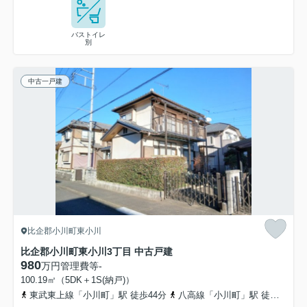
バストイレ
別
中古一戸建
比企郡小川町東小川
比企郡小川町東小川3丁目 中古戸建
980
万円
管理費等
-
100.19㎡（5DK＋1S(納戸)）
東武東上線「小川町」駅 徒歩44分
八高線「小川町」駅 徒歩44分