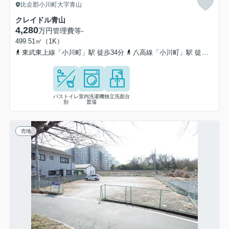
比企郡小川町大字青山
クレイドル青山
4,280
万円
管理費等
-
499.51㎡（1K）
東武東上線「小川町」駅 徒歩34分
八高線「小川町」駅 徒歩34分
バストイレ
室内洗濯機
独立洗面台
別
置場
売地