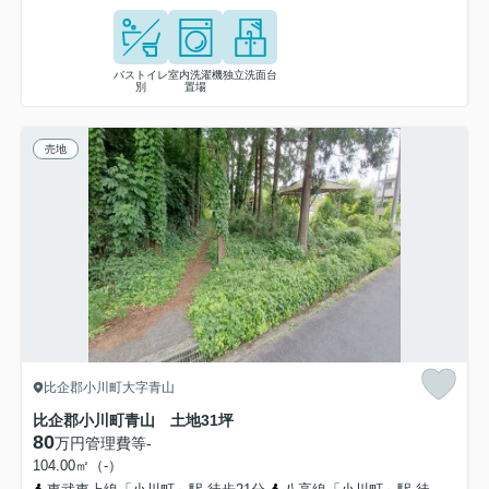
バストイレ
室内洗濯機
独立洗面台
別
置場
売地
比企郡小川町大字青山
比企郡小川町青山 土地31坪
80
万円
管理費等
-
104.00㎡（-）