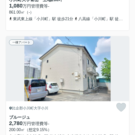
1,080
万円
管理費等
-
861.00㎡（-）
東武東上線「小川町」駅 徒歩21分
八高線「小川町」駅 徒歩21分
一棟アパート
比企郡小川町大字小川
ブルージュ
2,780
万円
管理費等
-
200.00㎡（想定9.15%）