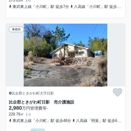
175.03㎡（-）
東武東上線「小川町」駅 徒歩7分
八高線「小川町」駅 徒歩7分
事務所
比企郡ときがわ町大字日影
比企郡ときがわ町日影 売介護施設
2,980
万円
管理費等
-
229.79㎡（-）
東武東上線「小川町」駅 徒歩48分
八高線「明覚」駅 徒歩60分