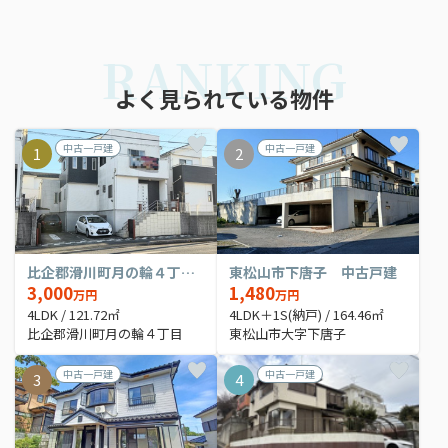
RANKING
よく見られている物件
中古一戸建
中古一戸建
1
2
比企郡滑川町月の輪４丁目 中古戸建
東松山市下唐子 中古戸建
3,000
1,480
万円
万円
4LDK / 121.72㎡
4LDK＋1S(納戸) / 164.46㎡
比企郡滑川町月の輪４丁目
東松山市大字下唐子
中古一戸建
中古一戸建
3
4