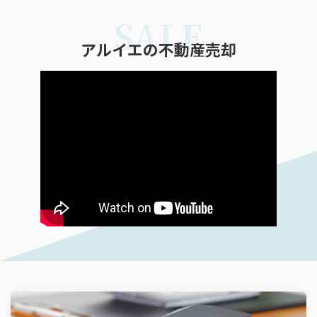
SALE
2026.02.18
「アルイエ」で理想の新生活を！新しい暮ら
アルイエの不動産売却
し、彩りキャンペーン...
「そろそろ今の家が手狭になってきた」「住
み替えたいけれど、荷物の片付けが不安…」そ
んなお悩み、不動産のアルイエがまるごと解決
します！現在、春の特別企画として、不動産を
ご購入・ご売却いただいたお客様へ...
2025.11.05
『選べるグルメ』プレゼントキャンペーン
『選べるグルメ』プレゼントキャンペーンお好
きなメニューを選んで、贅沢なひとときをお楽
しみください。対象 ： 期間中に当
社にて物件をご購入いただいた方
・買取契約を...
2025.08.21
『グルメ券１万円分 ＆ オリジナルステンレス
ボトル』プレゼン...