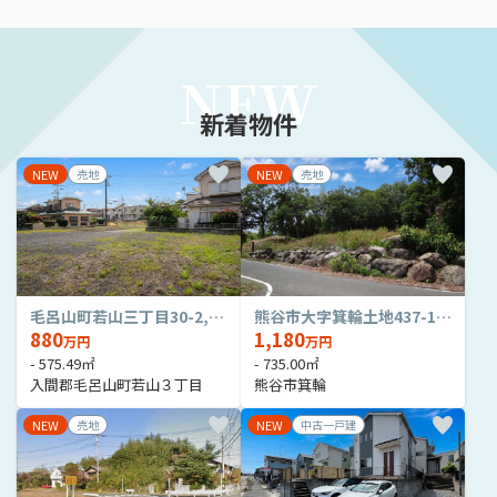
NEW
新着物件
NEW
売地
NEW
売地
毛呂山町若山三丁目30-2,30-14,30-18土地 174坪
熊谷市大字箕輪土地437-1 227坪
880
1,180
万円
万円
- 575.49㎡
- 735.00㎡
入間郡毛呂山町若山３丁目
熊谷市箕輪
NEW
売地
NEW
中古一戸建