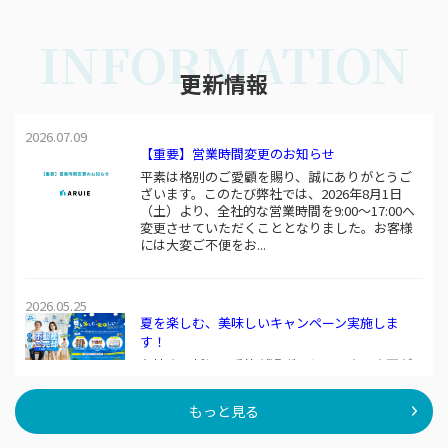
INFORMATION
更新情報
2026.07.09
【重要】営業時間変更のお知らせ
平素は格別のご愛顧を賜り、誠にありがとうご
ざいます。このたび弊社では、2026年8月1日
（土）より、全社的な営業時間を9:00～17:00へ
変更させていただくこととなりました。お客様
には大変ご不便をお...
2026.05.25
夏を楽しむ、美味しいキャンペーン実施しま
す！
心地よい新緑の季節が過ぎると、いよいよ夏が
やってきますね！アルイエでは、皆様の夏を最
高に盛り上げる「夏を楽しむ、美味しいキャン
もっと見る
ペーン」を期間限定で開催いたします ！ マイ
ホームの...