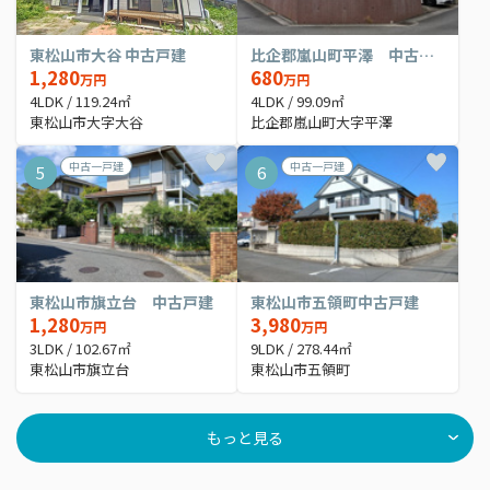
東松山市大谷 中古戸建
比企郡嵐山町平澤 中古戸建
1,280
680
万円
万円
4LDK / 119.24㎡
4LDK / 99.09㎡
東松山市大字大谷
比企郡嵐山町大字平澤
中古一戸建
中古一戸建
5
6
東松山市旗立台 中古戸建
東松山市五領町中古戸建
1,280
3,980
万円
万円
3LDK / 102.67㎡
9LDK / 278.44㎡
東松山市旗立台
東松山市五領町
もっと見る