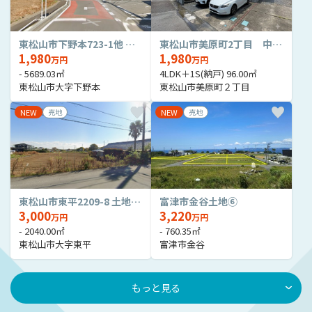
東松山市下野本723-1他 土地1720坪
東松山市美原町2丁目 中古戸建
1,980
1,980
万円
万円
- 5689.03㎡
4LDK＋1S(納戸) 96.00㎡
東松山市大字下野本
東松山市美原町２丁目
NEW
売地
NEW
売地
東松山市東平2209-8 土地617坪
富津市金谷土地⑥
3,000
3,220
万円
万円
- 2040.00㎡
- 760.35㎡
東松山市大字東平
富津市金谷
もっと見る