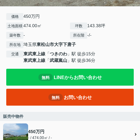
450万円
価格
474.00㎡
143.38坪
土地面積
坪数
-
-/-
築年数
所在階
埼玉県
東松山市
大字下唐子
所在地
東武東上線
「
つきのわ
」駅 徒歩15分
交通
東武東上線
「
武蔵嵐山
」駅 徒歩36分
LINEからお問い合わせ
無料
お問い合わせ
無料
販売中物件
450万円
- / 474.00㎡ / -