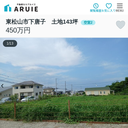
閲覧履歴
お気に入り
MENU
東松山市下唐子 土地143坪
空室2
450万円
1
/
13