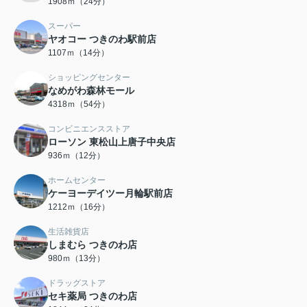
1908ｍ（24分）
スーパー
ヤオコー つきのわ駅前店
1107ｍ（14分）
ショッピングセンター
なめがわ森林モール
4318ｍ（54分）
コンビニエンスストア
ローソン 東松山上唐子中央店
936ｍ（12分）
ホームセンター
ケーヨーデイツー月輪駅前店
1212ｍ（16分）
生活雑貨店
しまむら つきのわ店
980ｍ（13分）
ドラッグストア
セキ薬局 つきのわ店