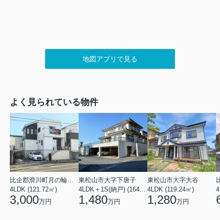
地図アプリで見る
よく見られている物件
比企郡滑川町月の輪４丁目
東松山市大字下唐子
東松山市大字大谷
4LDK (121.72㎡)
4LDK＋1S(納戸) (164.46㎡)
4LDK (119.24㎡)
4
3,000
1,480
1,280
万円
万円
万円