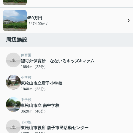
450万円
- / 474.00㎡ / -
周辺施設
保育園
認可外保育所 なないろキッズ&マァム
1684ｍ（22分）
小学校
東松山市立唐子小学校
1840ｍ（23分）
中学校
東松山市立 南中学校
3620ｍ（46分）
その他
東松山市役所 唐子市民活動センター