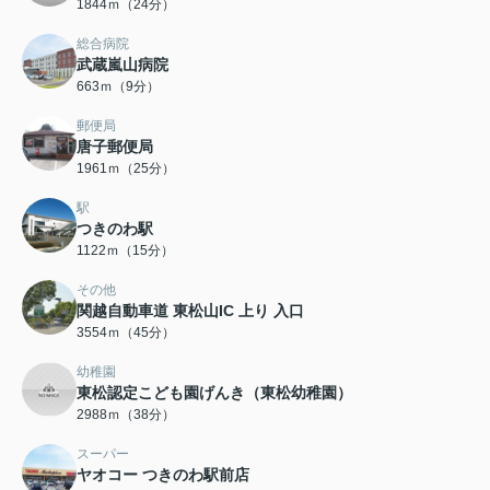
1844ｍ（24分）
総合病院
武蔵嵐山病院
663ｍ（9分）
郵便局
唐子郵便局
1961ｍ（25分）
駅
つきのわ駅
1122ｍ（15分）
その他
関越自動車道 東松山IC 上り 入口
3554ｍ（45分）
幼稚園
東松認定こども園げんき（東松幼稚園）
2988ｍ（38分）
スーパー
ヤオコー つきのわ駅前店