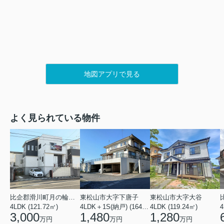
地図アプリで見る
よく見られている物件
比企郡滑川町月の輪４丁目
東松山市大字下唐子
東松山市大字大谷
4LDK (121.72㎡)
4LDK＋1S(納戸) (164.46㎡)
4LDK (119.24㎡)
4
3,000
1,480
1,280
万円
万円
万円