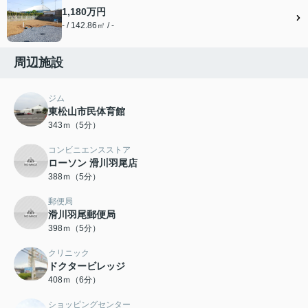
1,180万円
- / 142.86㎡ / -
周辺施設
ジム
東松山市民体育館
343ｍ（5分）
コンビニエンスストア
ローソン 滑川羽尾店
388ｍ（5分）
郵便局
滑川羽尾郵便局
398ｍ（5分）
クリニック
ドクタービレッジ
408ｍ（6分）
ショッピングセンター