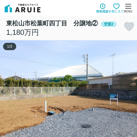
閲覧履歴
お気に入り
MENU
東松山市松葉町四丁目 分譲地②
空室2
1,180万円
1
/
3