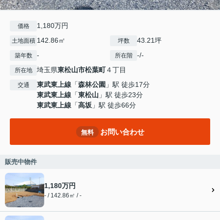
1,180万円
価格
142.86㎡
43.21坪
土地面積
坪数
-
-/-
築年数
所在階
埼玉県
東松山市
松葉町
４丁目
所在地
東武東上線
「
森林公園
」駅 徒歩17分
交通
東武東上線
「
東松山
」駅 徒歩23分
東武東上線
「
高坂
」駅 徒歩66分
お問い合わせ
無料
販売中物件
1,180万円
- / 142.86㎡ / -