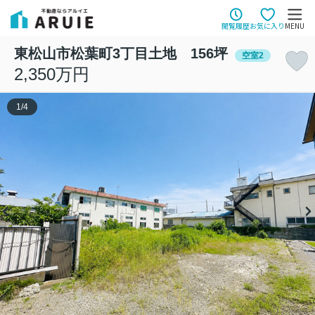
閲覧履歴
お気に入り
MENU
東松山市松葉町3丁目土地 156坪
空室2
2,350万円
1
/
4