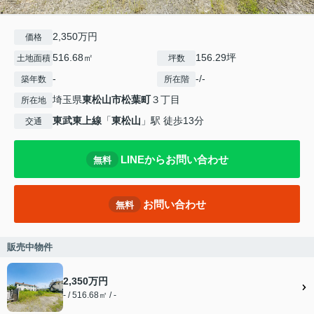
2,350万円
価格
516.68㎡
156.29坪
土地面積
坪数
-
-/-
築年数
所在階
埼玉県
東松山市
松葉町
３丁目
所在地
東武東上線
「
東松山
」駅 徒歩13分
交通
LINEからお問い合わせ
無料
お問い合わせ
無料
販売中物件
2,350万円
- / 516.68㎡ / -