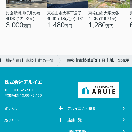
比企郡滑川町月の輪４丁目
東松山市大字下唐子
東松山市大字大谷
4LDK (121.72㎡)
4LDK＋1S(納戸) (164.46㎡)
4LDK (119.24㎡)
4
3,000
1,480
1,280
万円
万円
万円
【土地(売買)】東松山市の一覧
東松山市松葉町3丁目土地 156坪
株式会社アルイエ
03-6262-0303
TEL：
営業時間：9:00～17:00
買いたい
アルイエ会社概要
売りたい
店舗一覧
加盟店募集中