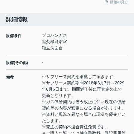
情報の見方
詳細情報
プロパンガス
設備条件
追焚機能浴室
独立洗面台
-
設備(その他)
※サブリース契約を承継して頂きます。
備考
※サブリース契約期間2018年6月7日～2029
年6月6日まで。期間満了後に再査定の上で
更新となります。
※ガス供給契約は省令改正に伴い現在の供給
契約等の内容が変更になる場合があります。
※資料と現況が異なる場合は現況を優先とい
たします。
※売主の契約不適合責任免責です。
※ご購入に際しては仲介手数料、登記費用等