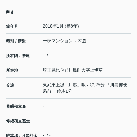
-
向き
2018年1月 (築8年)
築年月
一棟マンション / 木造
種別 / 構造
- / -
所在階 / 階建
埼玉県
比企郡川島町
大字上伊草
所在地
東武東上線
「
川越
」駅 バス25分 「川島郵便
交通
局前」 停歩1分
-
修繕積立金
-
修繕積立基金
- / -
駐車場 / 月額料金