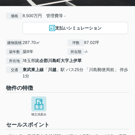
8,500万円 管理費等 -
価格
支払いシミュレーション
287.70㎡
87.02坪
建物面積
坪数
築8年
-/-
築年数
所在階
埼玉県
比企郡川島町
大字上伊草
所在地
東武東上線
「
川越
」駅 バス25分 「川島郵便局前」 停歩
交通
1分
物件の特徴
独立洗面台
セールスポイント