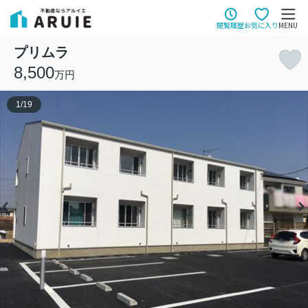
閲覧履歴
お気に入り
MENU
プリムラ
8,500
万円
1
/
19