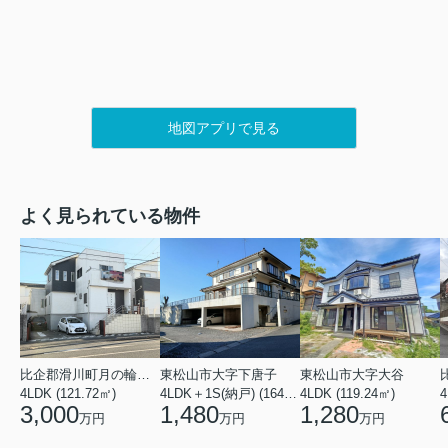
地図アプリで見る
よく見られている物件
比企郡滑川町月の輪４丁目
東松山市大字下唐子
東松山市大字大谷
4LDK (121.72㎡)
4LDK＋1S(納戸) (164.46㎡)
4LDK (119.24㎡)
4
3,000
1,480
1,280
万円
万円
万円