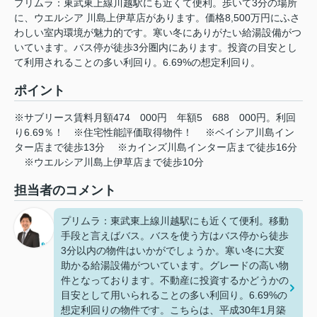
プリムラ：東武東上線川越駅にも近くて便利。歩いて3分の場所
に、ウエルシア 川島上伊草店があります。価格8,500万円にふさ
わしい室内環境が魅力的です。寒い冬にありがたい給湯設備がつ
いています。バス停が徒歩3分圏内にあります。投資の目安とし
て利用されることの多い利回り。6.69%の想定利回り。
ポイント
※サブリース賃料月額474
000円
年額5
688
000円。利回
り6.69％！
※住宅性能評価取得物件！
※ベイシア川島イン
ター店まで徒歩13分
※カインズ川島インター店まで徒歩16分
※ウエルシア川島上伊草店まで徒歩10分
担当者のコメント
プリムラ：東武東上線川越駅にも近くて便利。移動
手段と言えばバス。バスを使う方はバス停から徒歩
3分以内の物件はいかがでしょうか。寒い冬に大変
助かる給湯設備がついています。グレードの高い物
件となっております。不動産に投資するかどうかの
目安として用いられることの多い利回り。6.69%の
想定利回りの物件です。こちらは、平成30年1月築