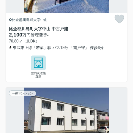
比企郡川島町大字中山
比企郡川島町大字中山 中古戸建
2,100
万円
管理費等
-
70.80㎡（1LDK）
東武東上線「若葉」駅 バス18分 「南戸守」 停歩6分
室内洗濯機
置場
一棟マンション