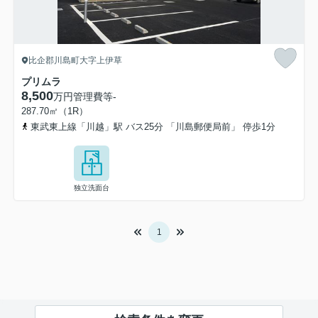
比企郡川島町大字上伊草
プリムラ
8,500
万円
管理費等
-
287.70㎡（1R）
東武東上線「川越」駅 バス25分 「川島郵便局前」 停歩1分
独立洗面台
1