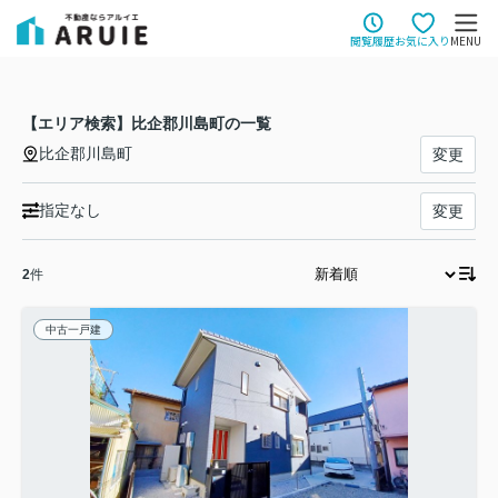
閲覧履歴
お気に入り
MENU
【エリア検索】比企郡川島町の一覧
比企郡川島町
変更
指定なし
変更
2
件
中古一戸建