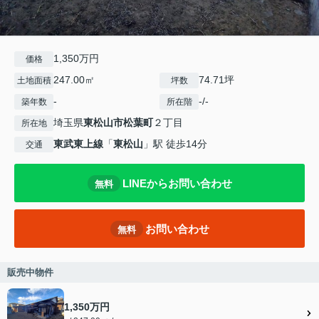
1,350万円
価格
247.00㎡
74.71坪
土地面積
坪数
-
-/-
築年数
所在階
埼玉県
東松山市
松葉町
２丁目
所在地
東武東上線
「
東松山
」駅 徒歩14分
交通
LINEからお問い合わせ
無料
お問い合わせ
無料
販売中物件
1,350万円