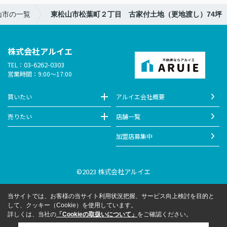
山市の一覧
東松山市松葉町２丁目 古家付土地（更地渡し）74坪
株式会社アルイエ
03-6262-0303
TEL：
営業時間：9:00～17:00
買いたい
アルイエ会社概要
売りたい
店舗一覧
加盟店募集中
©2023 株式会社アルイエ
当サイトでは、お客様の当サイト利用状況把握、サービス向上検討を目的と
して、クッキー（Cookie）を使用しています。
詳しくは、当社の
「Cookieの取扱いについて」
をご確認ください。