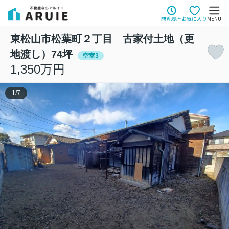
閲覧履歴
お気に入り
MENU
東松山市松葉町２丁目 古家付土地（更
地渡し）74坪
空室3
1,350万円
1
/
7