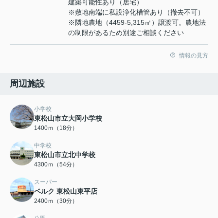
建築可能性あり（居宅）
※敷地南端に私設浄化槽管あり（撤去不可）
※隣地農地（4459-5,315㎡）譲渡可。農地法
の制限があるため別途ご相談ください
情報の見方
周辺施設
小学校
東松山市立大岡小学校
1400ｍ（18分）
中学校
東松山市立北中学校
4300ｍ（54分）
スーパー
ベルク 東松山東平店
2400ｍ（30分）