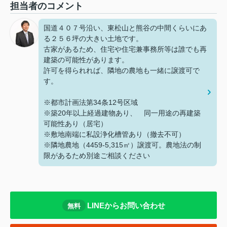
担当者のコメント
国道４０７号沿い、東松山と熊谷の中間くらいにあ
る２５６坪の大きい土地です。
古家があるため、住宅や住宅兼事務所等は誰でも再
建築の可能性があります。
許可を得られれば、隣地の農地も一緒に譲渡可で
す。
※都市計画法第34条12号区域
※築20年以上経過建物あり、 同一用途の再建築
可能性あり（居宅）
※敷地南端に私設浄化槽管あり（撤去不可）
※隣地農地（4459-5,315㎡）譲渡可。農地法の制
限があるため別途ご相談ください
LINEからお問い合わせ
無料