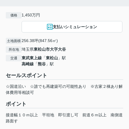
1,450万円
価格
支払いシミュレーション
256.38坪(847.56㎡)
土地面積
埼玉県
東松山市
大字大谷
所在地
東武東上線
「
東松山
」駅
交通
高崎線
「
熊谷
」駅
セールスポイント
☆国道沿い ☆誰でも再建築可の可能性あり ※古家２棟あり解
体費用等相談可
ポイント
接道幅１０ｍ以上
平坦地
即引渡し可
前道６ｍ以上
南側道
路面す