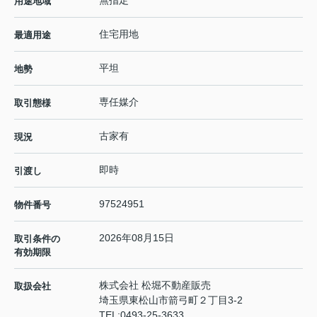
無指定
用途地域
住宅用地
最適用途
平坦
地勢
専任媒介
取引態様
古家有
現況
即時
引渡し
97524951
物件番号
2026年08月15日
取引条件の
有効期限
株式会社 松堀不動産販売
取扱会社
埼玉県東松山市箭弓町２丁目3-2
TEL:
0493-25-3633