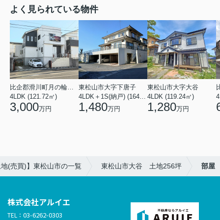
よく見られている物件
比企郡滑川町月の輪４丁目
東松山市大字下唐子
東松山市大字大谷
4LDK (121.72㎡)
4LDK＋1S(納戸) (164.46㎡)
4LDK (119.24㎡)
4
3,000
1,480
1,280
万円
万円
万円
地(売買)】東松山市の一覧
東松山市大谷 土地256坪
部屋
株式会社アルイエ
03-6262-0303
TEL：