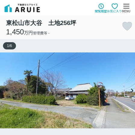
閲覧履歴
お気に入り
MENU
東松山市大谷 土地256坪
1,450
万円
管理費等 -
1
/
6