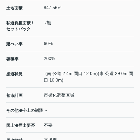
847.56㎡
土地面積
-/無
私道負担面積 /
セットバック
60%
建ぺい率
200%
容積率
-(南 公道 2.4m 間口 12.0m)(東 公道 29.0m 間
接道状況
口 10.0m)
市街化調整区域
都市計画
-
その他法令上の制限
不要
国土法届出要否