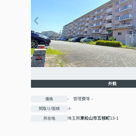
外観
-
管理費等
-
価格
-/-
間取り/面積
埼玉県
東松山市
五領町
13-1
所在地