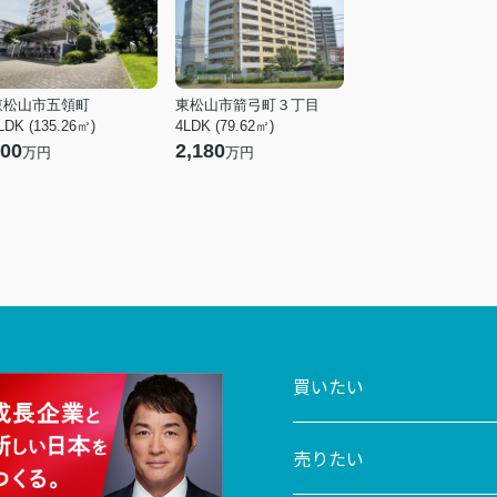
東松山市五領町
東松山市箭弓町３丁目
LDK (135.26㎡)
4LDK (79.62㎡)
00
2,180
万円
万円
買いたい
売りたい