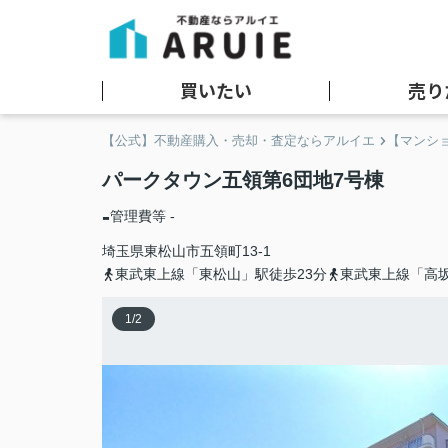
買いたい
売り
【公式】不動産購入・売却・査定ならアルイエ
【マンショ
パークタウン五領第6団地7号棟
-
管理費等 -
埼玉県
東松山市
五領町
13-1
東武東上線「東松山」駅徒歩23分
東武東上線「高坂
1
/
2