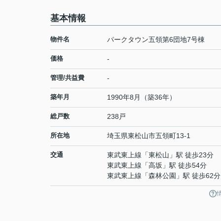
基本情報
物件名
パークタウン五領第6団地7号棟
価格
-
管理/共益費
-
築年月
1990年8月（築36年）
総戸数
238戸
所在地
埼玉県
東松山市
五領町
13-1
交通
東武東上線
「
東松山
」駅 徒歩23分
東武東上線
「
高坂
」駅 徒歩54分
東武東上線
「
森林公園
」駅 徒歩62分