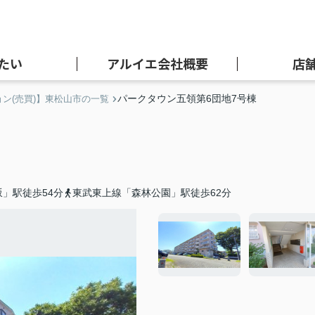
たい
アルイエ会社概要
店
パークタウン五領第6団地7号棟
ン(売買)】東松山市の一覧
」駅徒歩54分
東武東上線「森林公園」駅徒歩62分