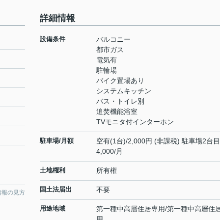
詳細情報
設備条件
バルコニー
都市ガス
電気有
駐輪場
バイク置場あり
システムキッチン
バス・トイレ別
追焚機能浴室
TVモニタ付インターホン
駐車場/月額
空有(1台)/2,000円 (非課税) 駐車場2台目
4,000/月
土地権利
所有権
国土法届出
不要
情報の見方
用途地域
第一種中高層住居専用/第一種中高層住
用