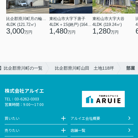
比企郡滑川町月の輪４丁目
東松山市大字下唐子
東松山市大字大谷
4LDK (121.72㎡)
4LDK＋1S(納戸) (164.46㎡)
4LDK (119.24㎡)
4
3,000
1,480
1,280
万円
万円
万円
)】比企郡滑川町の一覧
比企郡滑川町山田 土地118坪
部屋
株式会社アルイエ
03-6262-0303
TEL：
営業時間：9:00～17:00
買いたい
アルイエ会社概要
売りたい
店舗一覧