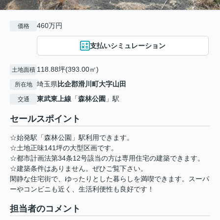
460万円
価格
支払いシミュレーション
118.88坪(393.00㎡)
土地面積
埼玉県
比企郡滑川町
大字山田
所在地
東武東上線
「
森林公園
」駅
交通
セールスポイント
☆始発駅「森林公園」駅利用できます。
☆土地正味141坪の大型区画です。
☆都市計画法第34条12号該当の方は専用住宅の建築できます。
☆建築条件はありません。ぜひご覧下さい。
閑静な住宅街で、ゆったりとした暮らしを満喫できます。スーパ
ーやコンビニも近く、生活利便性も良好です！
担当者のコメント