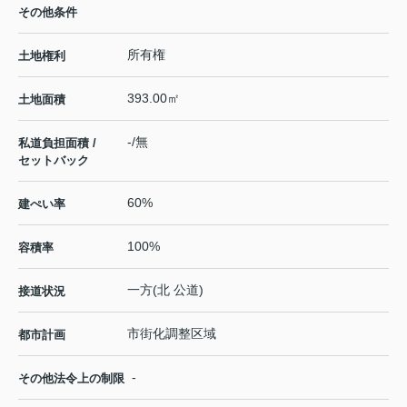
その他条件
所有権
土地権利
393.00㎡
土地面積
-/無
私道負担面積 /
セットバック
60%
建ぺい率
100%
容積率
一方(北 公道)
接道状況
市街化調整区域
都市計画
-
その他法令上の制限