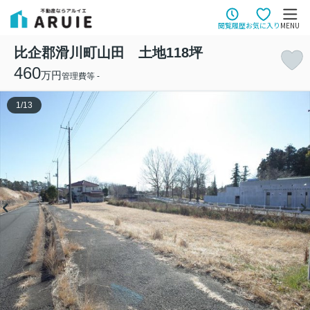
閲覧履歴
お気に入り
MENU
比企郡滑川町山田 土地118坪
460
万円
管理費等 -
1
/
13