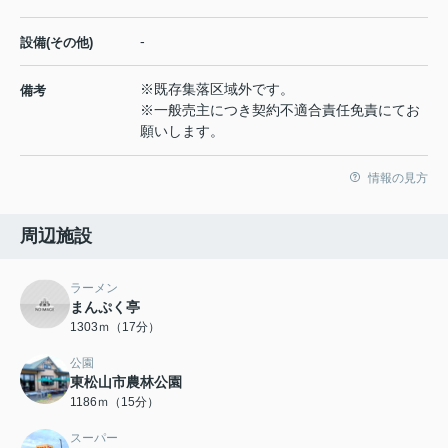
-
設備(その他)
※既存集落区域外です。
備考
※一般売主につき契約不適合責任免責にてお
願いします。
情報の見方
周辺施設
ラーメン
まんぷく亭
1303ｍ（17分）
公園
東松山市農林公園
1186ｍ（15分）
スーパー