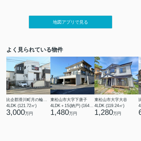
地図アプリで見る
よく見られている物件
比企郡滑川町月の輪４丁目
東松山市大字下唐子
東松山市大字大谷
4LDK (121.72㎡)
4LDK＋1S(納戸) (164.46㎡)
4LDK (119.24㎡)
4
3,000
1,480
1,280
万円
万円
万円