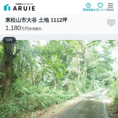
閲覧履歴
お気に入り
MENU
東松山市大谷 土地 1112坪
1,180
万円
管理費等 -
1
/
25