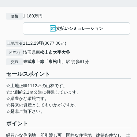
1,180万円
価格
支払いシミュレーション
1112.29坪(3677.00㎡)
土地面積
埼玉県
東松山市
大字大谷
所在地
東武東上線
「
東松山
」駅 徒歩81分
交通
セールスポイント
☆土地正味1112坪の山林です。
☆北側約2.1ｍ公道に接道しています。
☆緑豊かな環境です。
☆将来の資産としてもいかがですか。
☆是非ご覧下さい。
ポイント
緑豊かな住宅地
即引渡し可
閑静な住宅地
建築条件なし
土