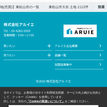
地(売買)】東松山市の一覧
東松山市大谷 土地 1112坪
部屋
株式会社アルイエ
03-6262-0303
TEL：
営業時間：9:00～17:00
買いたい
アルイエ会社概要
売りたい
店舗一覧
加盟店募集中
©2023 株式会社アルイエ
当サイトでは、お客様の当サイト利用状況把握、サービス向上検討を目的と
して、クッキー（Cookie）を使用しています。
詳しくは、当社の
「Cookieの取扱いについて」
をご確認ください。