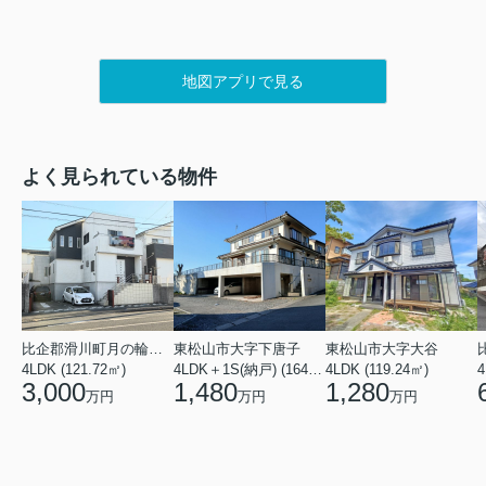
地図アプリで見る
よく見られている物件
比企郡滑川町月の輪４丁目
東松山市大字下唐子
東松山市大字大谷
4LDK (121.72㎡)
4LDK＋1S(納戸) (164.46㎡)
4LDK (119.24㎡)
4
3,000
1,480
1,280
万円
万円
万円