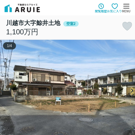
閲覧履歴
お気に入り
MENU
川越市大字鯨井土地
空室2
1,100万円
1
/
4