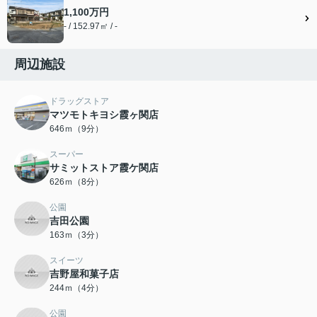
1,100万円
- / 152.97㎡ / -
周辺施設
ドラッグストア
マツモトキヨシ霞ヶ関店
646ｍ（9分）
スーパー
サミットストア霞ケ関店
626ｍ（8分）
公園
吉田公園
163ｍ（3分）
スイーツ
吉野屋和菓子店
244ｍ（4分）
公園