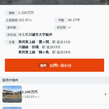
1,100万円
価格
152.97㎡
46.27坪
土地面積
坪数
-
-/-
築年数
所在階
埼玉県
川越市
大字鯨井
所在地
東武東上線
「
霞ヶ関
」駅 徒歩12分
交通
川越線
「
的場
」駅 徒歩23分
東武東上線
「
鶴ヶ島
」駅 徒歩24分
お問い合わせ
無料
販売中物件
1,100万円
- / 152.97㎡ / -