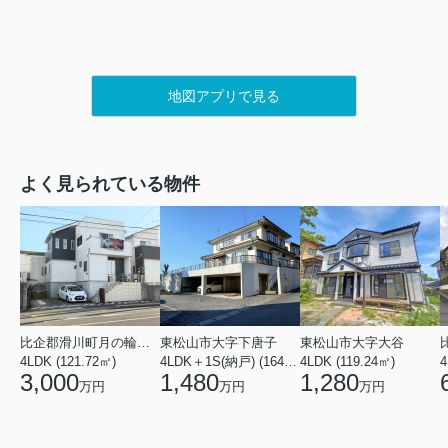
地図アプリで見る
よく見られている物件
比企郡滑川町月の輪４丁目
東松山市大字下唐子
東松山市大字大谷
4LDK (121.72㎡)
4LDK＋1S(納戸) (164.46㎡)
4LDK (119.24㎡)
4
3,000
1,480
1,280
万円
万円
万円