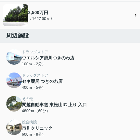
2,500万円
- / 1627.00㎡ / -
周辺施設
ドラッグストア
ウエルシア滑川つきのわ店
100ｍ（2分）
ドラッグストア
セキ薬局 つきのわ店
400ｍ（5分）
その他
関越自動車道 東松山IC 上り 入口
4800ｍ（60分）
総合病院
市川クリニック
600ｍ（8分）