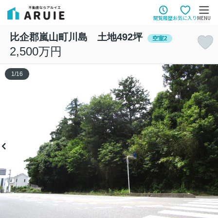
閲覧履歴
お気に入り
MENU
比企郡嵐山町川島 土地492坪
空室2
2,500万円
1
/
16