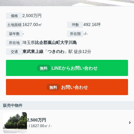
2,500万円
価格
1627.00㎡
492.16坪
土地面積
坪数
-
-/-
築年数
所在階
埼玉県
比企郡嵐山町
大字川島
所在地
東武東上線
「
つきのわ
」駅 徒歩12分
交通
LINEからお問い合わせ
無料
お問い合わせ
無料
販売中物件
2,500万円
- / 1627.00㎡ / -